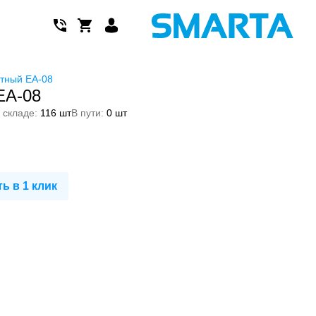
тный EA-08
EA-08
 складе:
116 шт
В пути:
0 шт
ь в 1 клик