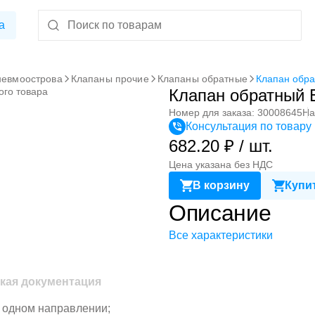
а
невмоострова
Клапаны прочие
Клапаны обратные
Клапан обра
ого товара
Клапан обратный 
Номер для заказа: 30008645
На
Консультация по товару
682.20 ₽ / шт.
Цена указана без НДС
В корзину
Купит
Описание
Все характеристики
кая документация
в одном направлении;