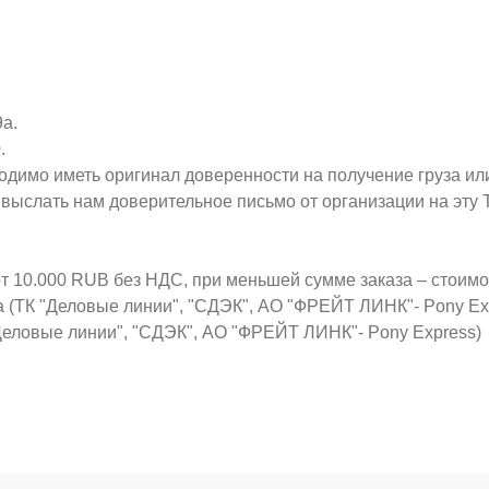
9а.
.
ходимо иметь оригинал доверенности на получение груза ил
о выслать нам доверительное письмо от организации на эт
от 10.000 RUB без НДС, при меньшей сумме заказа – стоим
а (ТК "Деловые линии", "СДЭК", АО "ФРЕЙТ ЛИНК"- Pony Ex
Деловые линии", "СДЭК", АО "ФРЕЙТ ЛИНК"- Pony Express)