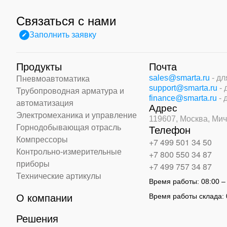
Связаться с нами
Заполнить заявку
Продукты
Почта
sales@smarta.ru
- д
Пневмоавтоматика
support@smarta.ru
-
Трубопроводная арматура и
finance@smarta.ru
- 
автоматизация
Адрес
Электромеханика и управление
119607, Москва,
Мич
Горнодобывающая отрасль
Телефон
Компрессоры
+7 499 501 34 50
Контрольно-измерительные
+7 800 550 34 87
приборы
+7 499 757 34 87
Технические артикулы
Время работы:
08:00 –
Время работы склада:
О компании
Решения