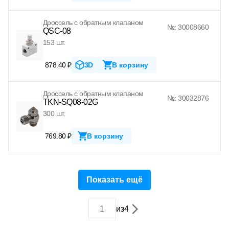
Дроссель с обратным клапаном
№: 30008660
QSC-08
153 шт.
878.40 ₽
3D
В корзину
Дроссель с обратным клапаном
№: 30032876
TKN-SQ08-02G
300 шт.
769.80 ₽
В корзину
Показать ещё
из
4