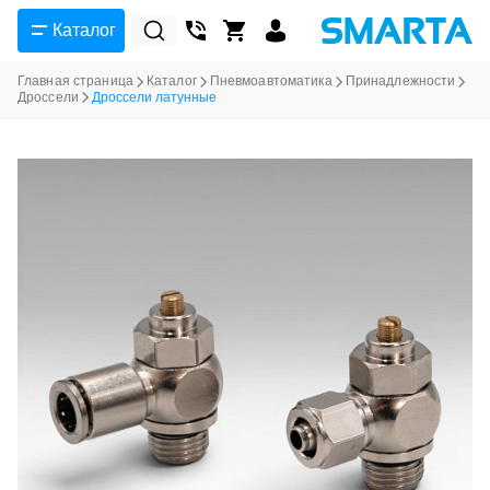
Каталог
Главная страница
Каталог
Пневмоавтоматика
Принадлежности
Дроссели
Дроссели латунные