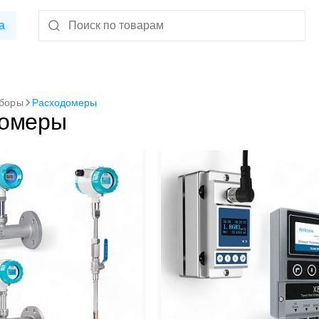
а
иборы
Расходомеры
домеры