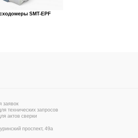
сходомеры SMT-EPF
ля заявок
 для технических запросов
для актов сверки
уринский проспект, 49а