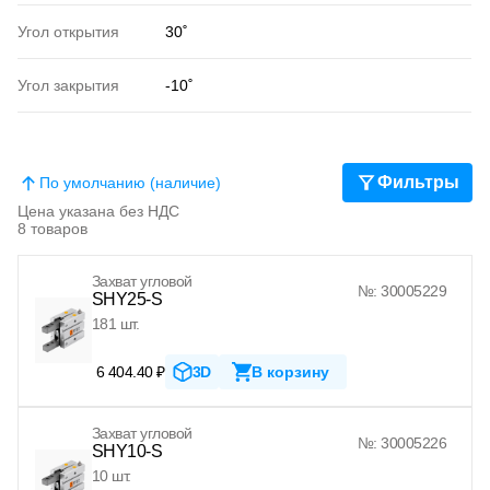
Угол открытия
30˚
Угол закрытия
-10˚
Фильтры
По умолчанию (наличие)
Цена указана без НДС
8 товаров
Захват угловой
№: 30005229
SHY25-S
181 шт.
6 404.40 ₽
3D
В корзину
Захват угловой
№: 30005226
SHY10-S
10 шт.