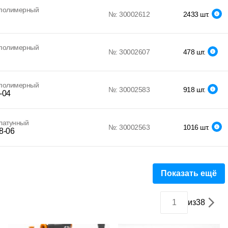
 полимерный
№: 30002612
2433 шт.
 полимерный
№: 30002607
478 шт.
 полимерный
№: 30002583
918 шт.
-04
латунный
№: 30002563
1016 шт.
8-06
Показать ещё
из
38