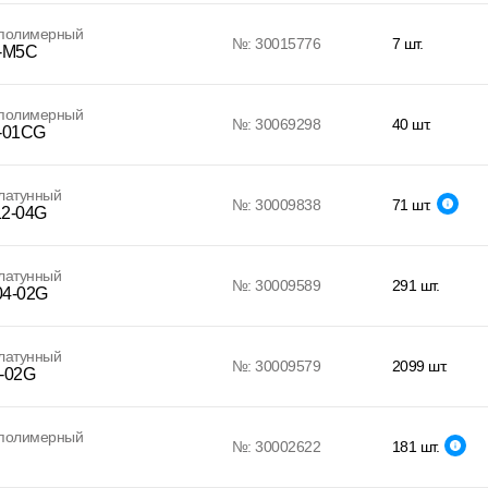
 полимерный
№: 30015776
7 шт.
-M5C
 полимерный
№: 30069298
40 шт.
-01CG
латунный
№: 30009838
71 шт.
2-04G
латунный
№: 30009589
291 шт.
4-02G
латунный
№: 30009579
2099 шт.
-02G
 полимерный
№: 30002622
181 шт.