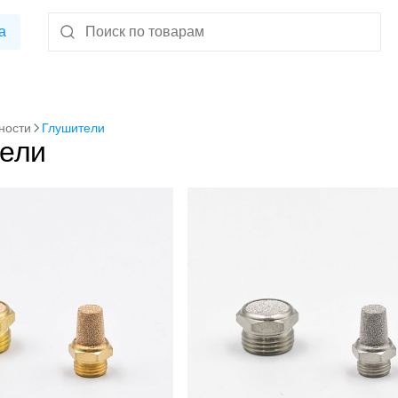
а
ности
Глушители
ели