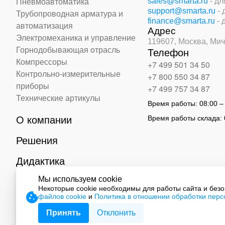
sales@smarta.ru
- д
Пневмоавтоматика
support@smarta.ru
-
Трубопроводная арматура и
finance@smarta.ru
- 
автоматизация
Адрес
Электромеханика и управление
119607, Москва,
Мич
Горнодобывающая отрасль
Телефон
Компрессоры
+7 499 501 34 50
Контрольно-измерительные
+7 800 550 34 87
приборы
+7 499 757 34 87
Технические артикулы
Время работы:
08:00 –
Время работы склада:
О компании
Решения
Дидактика
Мы используем cookie
Контакты
Некоторые cookie необходимы для работы сайта и без
файлов cookie
и
Политика в отношении обработки пер
© 2026 ООО «СМАРТ Автоматизация»
Принять
Отклонить