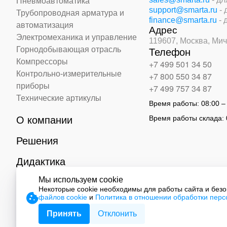
Пневмоавтоматика
support@smarta.ru
-
Трубопроводная арматура и
finance@smarta.ru
- 
автоматизация
Адрес
Электромеханика и управление
119607, Москва,
Мич
Горнодобывающая отрасль
Телефон
Компрессоры
+7 499 501 34 50
Контрольно-измерительные
+7 800 550 34 87
приборы
+7 499 757 34 87
Технические артикулы
Время работы:
08:00 –
Время работы склада:
О компании
Решения
Дидактика
Мы используем cookie
Контакты
Некоторые cookie необходимы для работы сайта и без
файлов cookie
и
Политика в отношении обработки пер
© 2026 ООО «СМАРТ Автоматизация»
Принять
Отклонить