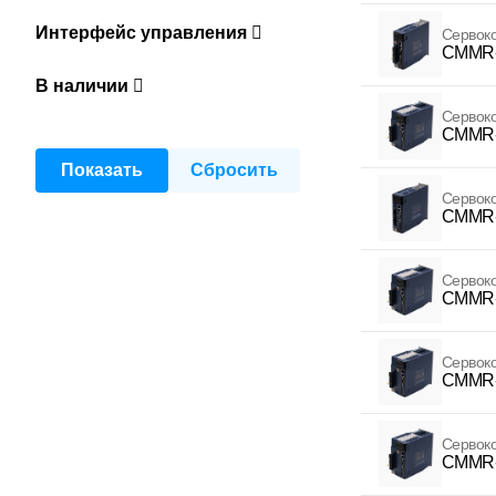
Интерфейс управления
Сервок
CMMR-
В наличии
Сервок
CMMR-
Сервок
CMMR-
Сервок
CMMR-
Сервок
CMMR-
Сервок
CMMR-