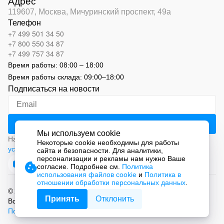
Адрес
119607, Москва,
Мичуринский проспект, 49а
Телефон
+7 499 501 34 50
+7 800 550 34 87
+7 499 757 34 87
Время работы:
08:00 – 18:00
Время работы склада:
09:00
–
18:00
Подписаться на новости
Мы используем cookie
Нажимая на кнопку «Подписаться», вы соглашаетесь с
Некоторые cookie необходимы для работы
условиями обработки персональных данных
сайта и безопасности. Для аналитики,
персонализации и рекламы нам нужно Ваше
согласие. Подробнее см.
Политика
использования файлов cookie
и
Политика в
отношении обработки персональных данных
.
© 2026 ООО «СМАРТ Автоматизация»
Принять
Отклонить
Все права защищены.
Политика обработки персональных данных