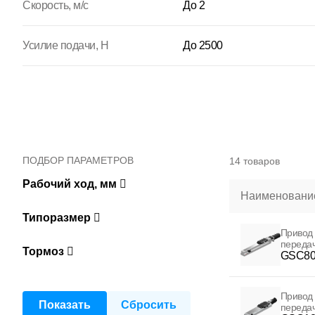
Скорость, м/с
До 2
Усилие подачи, Н
До 2500
ПОДБОР ПАРАМЕТРОВ
14 товаров
Рабочий ход, мм
Наименование
Типоразмер
Привод 
переда
Тормоз
GSC80
Привод 
переда