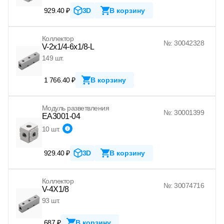
929.40 ₽
3D
В корзину
Коллектор
№: 30042328
V-2x1/4-6x1/8-L
149 шт.
1 766.40 ₽
В корзину
Модуль разветвления
№: 30001399
EA3001-04
10 шт.
929.40 ₽
3D
В корзину
Коллектор
№: 30074716
V-4X1/8
93 шт.
687 ₽
В корзину