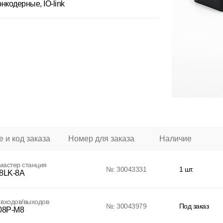
нкодерные, IO-link
 и код заказа
Номер для заказа
Наличие
 мастер станция
№: 30043331
1 шт.
8LK-8A
входов/выходов
№: 30043979
Под заказ
08P-M8