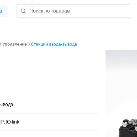
а
Управление
Станции ввода-вывода
вывода
P, IO-link