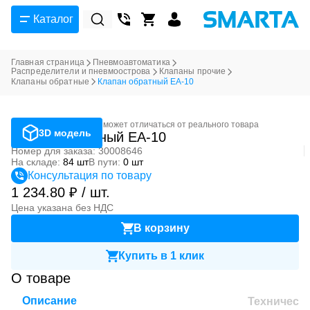
Каталог
Главная страница
Пневмоавтоматика
Распределители и пневмоострова
Клапаны прочие
Клапаны обратные
Клапан обратный EA-10
Фотография может отличаться от реального товара
3D модель
Клапан обратный EA-10
Номер для заказа: 30008646
На складе:
84 шт
В пути:
0 шт
Консультация по товару
1 234.80 ₽ / шт.
Цена указана без НДС
В корзину
Купить в 1 клик
О товаре
Описание
Техническ