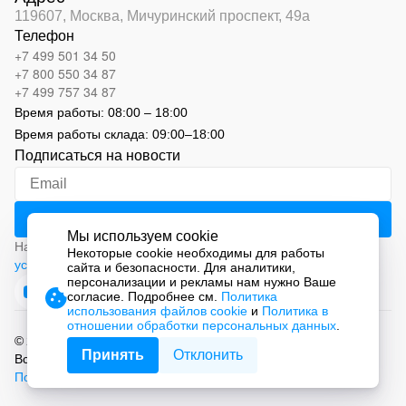
119607, Москва,
Мичуринский проспект, 49а
Телефон
+7 499 501 34 50
+7 800 550 34 87
+7 499 757 34 87
Время работы:
08:00 – 18:00
Время работы склада:
09:00
–
18:00
Подписаться на новости
Мы используем cookie
Нажимая на кнопку «Подписаться», вы соглашаетесь с
Некоторые cookie необходимы для работы
условиями обработки персональных данных
сайта и безопасности. Для аналитики,
персонализации и рекламы нам нужно Ваше
согласие. Подробнее см.
Политика
использования файлов cookie
и
Политика в
отношении обработки персональных данных
.
© 2026 ООО «СМАРТ Автоматизация»
Принять
Отклонить
Все права защищены.
Политика обработки персональных данных