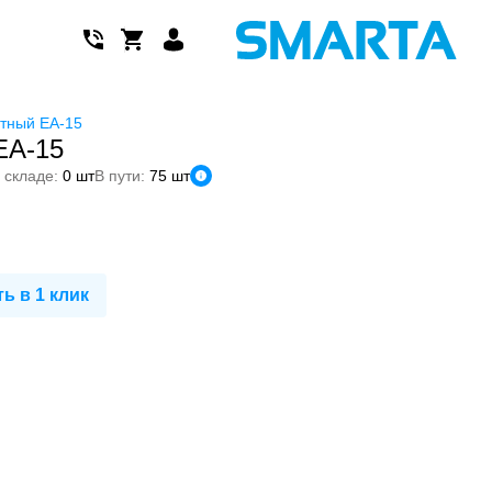
тный EA-15
EA-15
 складе:
0 шт
В пути:
75 шт
ь в 1 клик