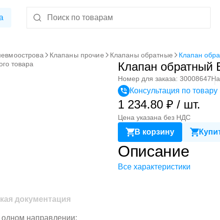
а
невмоострова
Клапаны прочие
Клапаны обратные
Клапан обра
ого товара
Клапан обратный 
Номер для заказа: 30008647
На
Консультация по товару
1 234.80 ₽ / шт.
Цена указана без НДС
В корзину
Купит
Описание
Все характеристики
кая документация
в одном направлении;