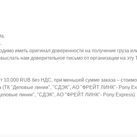
9а.
.
ходимо иметь оригинал доверенности на получение груза ил
о выслать нам доверительное письмо от организации на эт
от 10.000 RUB без НДС, при меньшей сумме заказа – стоим
а (ТК "Деловые линии", "СДЭК", АО "ФРЕЙТ ЛИНК"- Pony Ex
Деловые линии", "СДЭК", АО "ФРЕЙТ ЛИНК"- Pony Express)