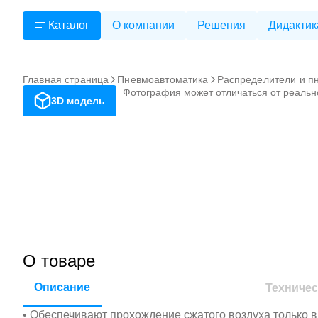
Каталог
О компании
Решения
Дидактик
Главная страница
Пневмоавтоматика
Распределители и п
Фотография может отличаться от реальн
3D модель
О товаре
Описание
Техничес
• Обеспечивают прохождение сжатого воздуха только 