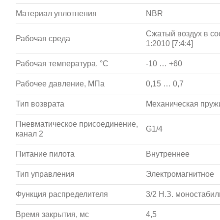
Материал уплотнения
NBR
Сжатый воздух в со
Рабочая среда
1:2010 [7:4:4]
Рабочая температура, °С
-10 … +60
Рабочее давление, МПа
0,15 … 0,7
Тип возврата
Механическая пруж
Пневматическое присоединение,
G1/4
канал 2
Питание пилота
Внутреннее
Тип управления
Электромагнитное
Функция распределителя
3/2 Н.З. моностаби
Время закрытия, мс
4,5