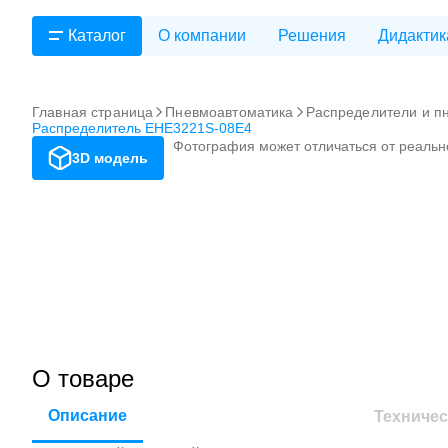
Каталог
О компании
Решения
Дидактик
Главная страница
Пневмоавтоматика
Распределители и п
Распределитель EHE3221S-08E4
Фотография может отличаться от реальн
3D модель
О товаре
Описание
Техничес