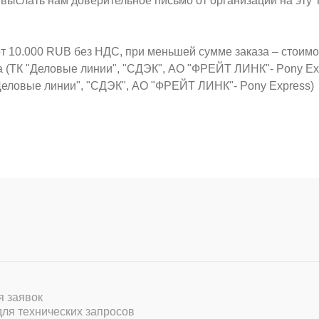
о выслать нам доверительное письмо от организации на эт
от 10.000 RUB без НДС, при меньшей сумме заказа – стоим
а (ТК "Деловые линии", "СДЭК", АО "ФРЕЙТ ЛИНК"- Pony Ex
Деловые линии", "СДЭК", АО "ФРЕЙТ ЛИНК"- Pony Express)
ля заявок
 для технических запросов