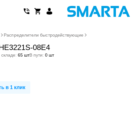
м
Распределители быстродействующие
EHE3221S-08E4
 складе:
65 шт
В пути:
0 шт
ь в 1 клик