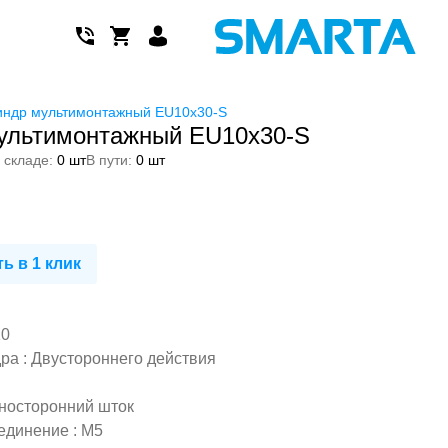
ндр мультимонтажный EU10x30-S
ультимонтажный EU10x30-S
 складе:
0 шт
В пути:
0 шт
ь в 1 клик
10
а : Двустороннего действия
носторонний шток
единение : M5