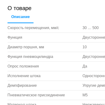
О товаре
Описание
Скорость перемещения, мм/с
30 … 500
Функция
Двусторонне
Диаметр поршня, мм
10
Функция пневмоцилиндра
Двусторонне
Опрос положения
Да
Исполнение штока
Односторонн
Демпфирование
Упругие де
Пневматическое присоединение
M5
Материал штока
Нержавеюща