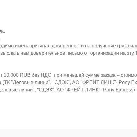
9а.
.
ходимо иметь оригинал доверенности на получение груза ил
о выслать нам доверительное письмо от организации на эт
от 10.000 RUB без НДС, при меньшей сумме заказа – стоим
а (ТК "Деловые линии", "СДЭК", АО "ФРЕЙТ ЛИНК"- Pony Ex
Деловые линии", "СДЭК", АО "ФРЕЙТ ЛИНК"- Pony Express)