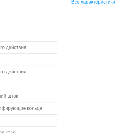
Все характеристики
го действия
го действия
ий шток
мпфирующие кольца
я сталь