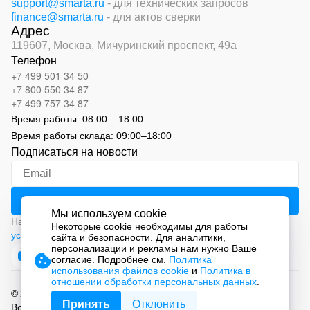
support@smarta.ru
- для технических запросов
finance@smarta.ru
- для актов сверки
Адрес
119607, Москва,
Мичуринский проспект, 49а
Телефон
+7 499 501 34 50
+7 800 550 34 87
+7 499 757 34 87
Время работы:
08:00 – 18:00
Время работы склада:
09:00
–
18:00
Подписаться на новости
Мы используем cookie
Нажимая на кнопку «Подписаться», вы соглашаетесь с
Некоторые cookie необходимы для работы
условиями обработки персональных данных
сайта и безопасности. Для аналитики,
персонализации и рекламы нам нужно Ваше
согласие. Подробнее см.
Политика
использования файлов cookie
и
Политика в
отношении обработки персональных данных
.
© 2026 ООО «СМАРТ Автоматизация»
Принять
Отклонить
Все права защищены.