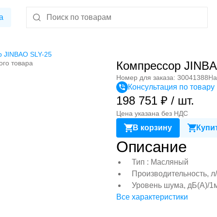
а
р JINBAO SLY-25
ого товара
Компрессор JINBA
Номер для заказа: 30041388
На
Консультация по товару
198 751 ₽ / шт.
Цена указана без НДС
В корзину
Купит
Описание
Тип : Масляный
Производительность, л/
Уровень шума, дБ(А)/1м
Все характеристики