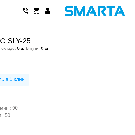
O SLY-25
 складе:
0 шт
В пути:
0 шт
ь в 1 клик
мин : 90
 : 50