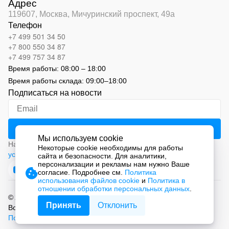
Адрес
119607, Москва,
Мичуринский проспект, 49а
Телефон
+7 499 501 34 50
+7 800 550 34 87
+7 499 757 34 87
Время работы:
08:00 – 18:00
Время работы склада:
09:00
–
18:00
Подписаться на новости
Мы используем cookie
Нажимая на кнопку «Подписаться», вы соглашаетесь с
Некоторые cookie необходимы для работы
условиями обработки персональных данных
сайта и безопасности. Для аналитики,
персонализации и рекламы нам нужно Ваше
согласие. Подробнее см.
Политика
использования файлов cookie
и
Политика в
отношении обработки персональных данных
.
© 2026 ООО «СМАРТ Автоматизация»
Принять
Отклонить
Все права защищены.
Политика обработки персональных данных