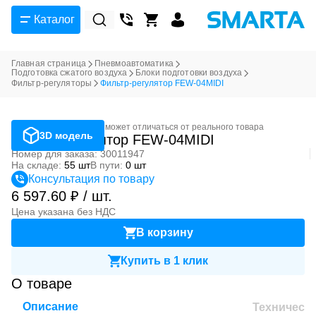
Каталог
Главная страница
Пневмоавтоматика
Подготовка сжатого воздуха
Блоки подготовки воздуха
Фильтр-регуляторы
Фильтр-регулятор FEW-04MIDI
Фотография может отличаться от реального товара
3D модель
Фильтр-регулятор FEW-04MIDI
Номер для заказа: 30011947
На складе:
55 шт
В пути:
0 шт
Консультация по товару
6 597.60 ₽ / шт.
Цена указана без НДС
В корзину
Купить в 1 клик
О товаре
Описание
Техническ