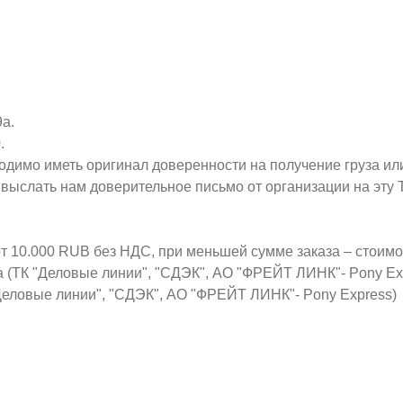
9а.
.
ходимо иметь оригинал доверенности на получение груза ил
о выслать нам доверительное письмо от организации на эт
от 10.000 RUB без НДС, при меньшей сумме заказа – стоим
а (ТК "Деловые линии", "СДЭК", АО "ФРЕЙТ ЛИНК"- Pony Ex
Деловые линии", "СДЭК", АО "ФРЕЙТ ЛИНК"- Pony Express)