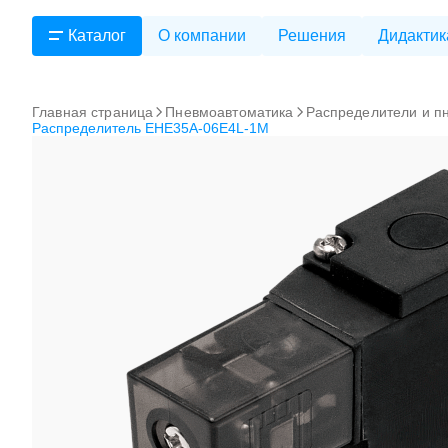
Каталог
О компании
Решения
Дидактик
Главная страница
Пневмоавтоматика
Распределители и п
Распределитель EHE35A-06E4L-1M