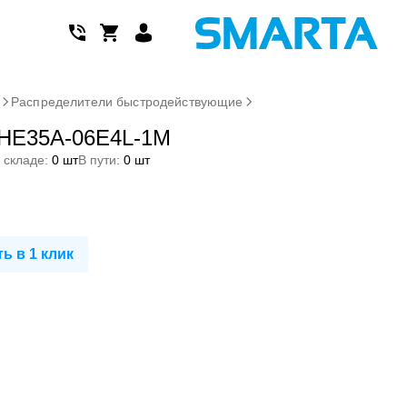
м
Распределители быстродействующие
EHE35A-06E4L-1M
 складе:
0 шт
В пути:
0 шт
ь в 1 клик