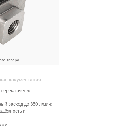
ого товара
кая документация
е переключение
ый расход до 350 л/мин;
надёжность и
мом;